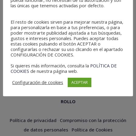
las únicas que tenemos activadas por defecto.
El resto de cookies sirven para mejorar nuestra página,
para personalizarla en base a tus preferencias, o para
poder mostrarte publicidad ajustada a tus búsquedas,
gustos e intereses personales. Puedes aceptar todas
La Asociación Cultural LP desarrolla su actividad en Internet y
estas cookies pulsando el botón ACEPTAR o
configurarlas o rechazar su uso clicando en el apartado
con actividades presenciales,
CONFIGURACIÓN DE COOKIES.
selecciona la que mas te gusta en el menú principal y
Si quieres más información, consulta la
POLÍTICA DE
disfruta,
COOKIES
de nuestra página web.
para poder participaren ellas deberás ser abonado de la
Configuración de cookies
ACEPTAR
Asociación y pagar el precio de cada actividad,
ABONATE AL BUEN
puedes abonarte en el siguiente link
ROLLO
Política de privacidad
Compromiso con la protección
·
de datos personales
Política de Cookies
·