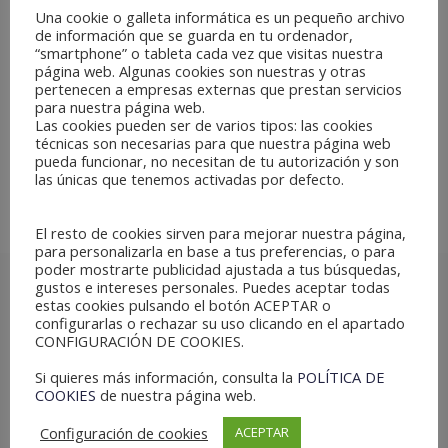
Nace la web www.aclp.es y dos afortunados lo celebrarán en
Una cookie o galleta informática es un pequeño archivo
el Festival UTOPIA ( Madrid)
de información que se guarda en tu ordenador,
“smartphone” o tableta cada vez que visitas nuestra
La nueva web de la Asociación Cultural LP
página web. Algunas cookies son nuestras y otras
viene con sorpresas, la primera es la
pertenecen a empresas externas que prestan servicios
invitación a los dos primeros abonados a
para nuestra página web.
Las cookies pueden ser de varios tipos: las cookies
disfrutar del FESTIVAL UTOPIA en Madrid el
técnicas son necesarias para que nuestra página web
Sábado 4 de Junio en Madrid a partir de las
pueda funcionar, no necesitan de tu autorización y son
12:00 mas info en la web
las únicas que tenemos activadas por defecto.
El resto de cookies sirven para mejorar nuestra página,
para personalizarla en base a tus preferencias, o para
poder mostrarte publicidad ajustada a tus búsquedas,
gustos e intereses personales. Puedes aceptar todas
estas cookies pulsando el botón ACEPTAR o
configurarlas o rechazar su uso clicando en el apartado
CONFIGURACIÓN DE COOKIES.
Si quieres más información, consulta la
POLÍTICA DE
COOKIES
de nuestra página web.
Configuración de cookies
ACEPTAR