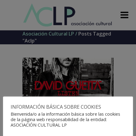
Asociación Cultural LP
/
Posts Tagged
"aclp"
INFORMACIÓN BÁSICA SOBRE COOKIES
Bienvenida/o a la información básica sobre las cookies
de la página web responsabilidad de la entidad:
ASOCIACIÓN CULTURAL LP
2 Junio, 2016
In
Sin Categoría