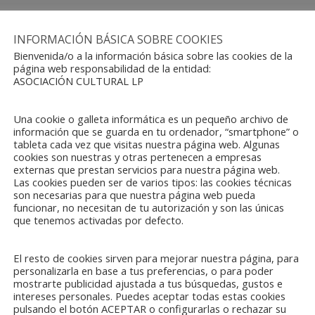
INFORMACIÓN BÁSICA SOBRE COOKIES
Bienvenida/o a la información básica sobre las cookies de la
página web responsabilidad de la entidad:
os Reyes Magos Tv’ y Cruz R
ASOCIACIÓN CULTURAL LP
niños más necesitados
Una cookie o galleta informática es un pequeño archivo de
información que se guarda en tu ordenador, “smartphone” o
tableta cada vez que visitas nuestra página web. Algunas
cookies son nuestras y otras pertenecen a empresas
iños de la ciudad vallisoletana que lo necesiten. Este proyecto p
externas que prestan servicios para nuestra página web.
Las cookies pueden ser de varios tipos: las cookies técnicas
ón del Ayuntamiento de Valladolid y Dornier La concejala de Educaci
son necesarias para que nuestra página web pueda
funcionar, no necesitan de tu autorización y son las únicas
que tenemos activadas por defecto.
El resto de cookies sirven para mejorar nuestra página, para
personalizarla en base a tus preferencias, o para poder
mostrarte publicidad ajustada a tus búsquedas, gustos e
intereses personales. Puedes aceptar todas estas cookies
pulsando el botón ACEPTAR o configurarlas o rechazar su