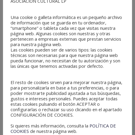
ASOCIACIÓN CULTURAL LP
19 Diciembre, 2019
In
REYES MAGOS
Una cookie o galleta informática es un pequeño archivo
El Director General de Políticas Culturales de la Junta de
de información que se guarda en tu ordenador,
Castilla y León recibe al Fundador de Los Reyes Magos Tv
“smartphone” o tableta cada vez que visitas nuestra
página web. Algunas cookies son nuestras y otras
Queremos agradecer al Director General
pertenecen a empresas externas que prestan servicios
de Políticas Culturales de la Junta de Castilla
para nuestra página web.
y León , el Sr. José Ramón González García,
Las cookies pueden ser de varios tipos: las cookies
técnicas son necesarias para que nuestra página web
el haber recibido hoy al proyecto Los
pueda funcionar, no necesitan de tu autorización y son
Reyes Magos TV que impulsa la Asociación
las únicas que tenemos activadas por defecto.
Cultural LP, y mostrar su felicidad por ver
nuestros avances y poder estudiar
El resto de cookies sirven para mejorar nuestra página,
para personalizarla en base a tus preferencias, o para
poder mostrarte publicidad ajustada a tus búsquedas,
gustos e intereses personales. Puedes aceptar todas
estas cookies pulsando el botón ACEPTAR o
configurarlas o rechazar su uso clicando en el apartado
CONFIGURACIÓN DE COOKIES.
Si quieres más información, consulta la
POLÍTICA DE
COOKIES
de nuestra página web.