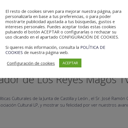
El resto de cookies sirven para mejorar nuestra página, para
personalizarla en base a tus preferencias, o para poder
mostrarte publicidad ajustada a tus búsquedas, gustos e
intereses personales. Puedes aceptar todas estas cookies
pulsando el botón ACEPTAR o configurarlas o rechazar su
uso clicando en el apartado CONFIGURACIÓN DE COOKIES.
Si quieres más información, consulta la
POLÍTICA DE
COOKIES
de nuestra página web.
e Políticas Culturales de la 
Configuración de cookies
ACEPTAR
dador de Los Reyes Magos T
cas Culturales de la Junta de Castilla y León , el Sr. José Ramón 
ciación Cultural LP, y mostrar su felicidad por ver nuestros avan