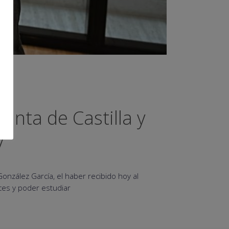
Junta de Castilla y
v
González García, el haber recibido hoy al
ces y poder estudiar