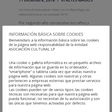
11 Diciembre, 2018
In
REYES MAGOS
Los niños de Nules podrán hablar con los Reyes Magos por
videoconferencia en las navidades 18/19
Por segundo año consecutivo los niños y
niñas de la población de Nules podrán
INFORMACIÓN BÁSICA SOBRE COOKIES
hablar con los Reyes Magos por
Bienvenida/o a la información básica sobre las cookies
videoconferencia, gracias a la adhesión del
de la página web responsabilidad de la entidad:
ayuntamiento el pasado año al proyecto
ASOCIACIÓN CULTURAL LP
Los Reyes Magos TV "Ilusión Colectiva" de la
Asociación Cultural LP que cuenta
Una cookie o galleta informática es un pequeño archivo
de información que se guarda en tu ordenador,
“smartphone” o tableta cada vez que visitas nuestra
página web. Algunas cookies son nuestras y otras
pertenecen a empresas externas que prestan servicios
para nuestra página web.
Las cookies pueden ser de varios tipos: las cookies
técnicas son necesarias para que nuestra página web
pueda funcionar, no necesitan de tu autorización y son
las únicas que tenemos activadas por defecto.