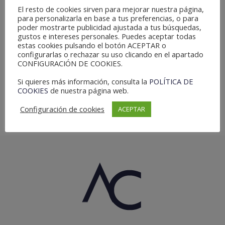
El resto de cookies sirven para mejorar nuestra página,
para personalizarla en base a tus preferencias, o para
30 Mayo, 2016
In
REYES MAGOS
poder mostrarte publicidad ajustada a tus búsquedas,
gustos e intereses personales. Puedes aceptar todas
estas cookies pulsando el botón ACEPTAR o
El Proyecto “Ilusión Colectiva” empieza a planificar fechas
configurarlas o rechazar su uso clicando en el apartado
El Proyecto “Ilusión Colectiva” empieza a
CONFIGURACIÓN DE COOKIES.
planificar las próximas fechas mágicas con
Si quieres más información, consulta la
POLÍTICA DE
energía y entusiasmo renovado. "Queridos
COOKIES
de nuestra página web.
Reyes Magos
Configuración de cookies
ACEPTAR