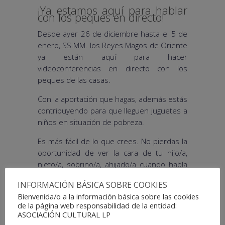
¡Ya estamos aquí para hablar
con los peques en directo!
Desde ayer 26 de diciembre hasta el 5 de
enero, SS.MM. los Reyes Magos de Oriente
ya están aquí para hacer
videoconferencias en directo con los
peques de las casas.
Con la aportación que hagas, además estás
contribuyendo para que lleguen juguetes a
niños en situación de pobreza.
Es más fácil de lo que crees. No pierdas la
oportunidad de ver la cara de tu hijo/a,
nieto/a, sobrino/a, ahijado/a cuando habla
en directo con su Rey Mago favorito y le
INFORMACIÓN BÁSICA SOBRE COOKIES
hace sus peticiones.
Bienvenida/o a la información básica sobre las cookies
de la página web responsabilidad de la entidad:
Siéntete además solidario sabiendo que
ASOCIACIÓN CULTURAL LP
estás colaborando con un ‘ilusionante’