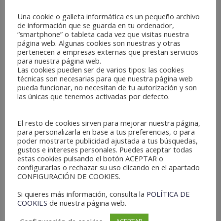
proyecto.
Una cookie o galleta informática es un pequeño archivo
Los Reyes Magos están disponibles todos
de información que se guarda en tu ordenador,
“smartphone” o tableta cada vez que visitas nuestra
los días de 10 a 14 y de 17 a 20, hora
página web. Algunas cookies son nuestras y otras
peninsular española.
pertenecen a empresas externas que prestan servicios
para nuestra página web.
¡Participa!
Las cookies pueden ser de varios tipos: las cookies
técnicas son necesarias para que nuestra página web
pueda funcionar, no necesitan de tu autorización y son
las únicas que tenemos activadas por defecto.
Tags:
Hablar Con Los Reyes Magos
El resto de cookies sirven para mejorar nuestra página,
Ilusión Colectiva
para personalizarla en base a tus preferencias, o para
poder mostrarte publicidad ajustada a tus búsquedas,
Infancia Sin Fronteras
Javier Arranz
gustos e intereses personales. Puedes aceptar todas
estas cookies pulsando el botón ACEPTAR o
Los Reyes Magos
configurarlas o rechazar su uso clicando en el apartado
CONFIGURACIÓN DE COOKIES.
Los Reyes Magos TV
Si quieres más información, consulta la
POLÍTICA DE
Videoconferencia Con Reyes Magos
COOKIES
de nuestra página web.